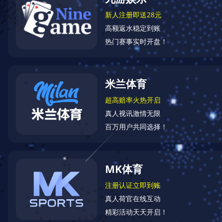
新澳彩
是一家面向全球市场的综合
事直播、数据分析、多终端同步
等
平台通过多项国际安全认证，系统架
术与客服团队，确保每位用户都能
截至目前，新澳彩 已拥有超
100 万