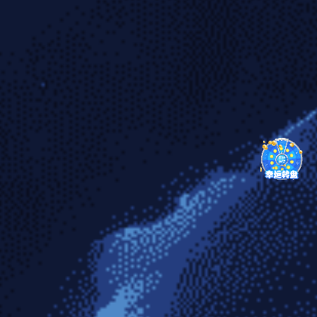
级
别与权限隔离，为新澳彩平台用户建立第一道防线。
障数据在新澳彩最新官方网站-新澳彩(中国)体系中传输
。
配日志溯源功能，协助事后安全验证与应急响应。