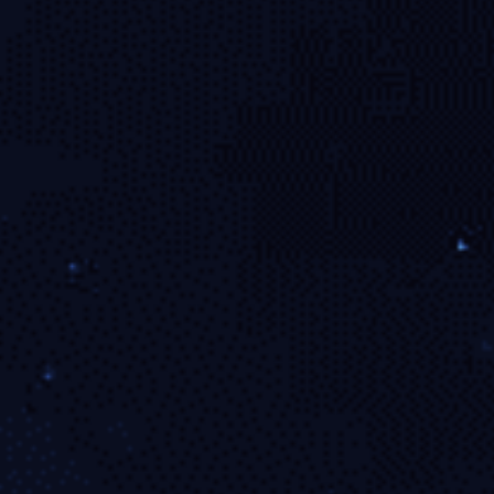
使命
们始终以科技驱动、服务导向为核心，力求打造
育数据与直播生态。
澳彩最新官方网站-新澳彩(中国)积极拓展创新
目标，逐步形成独有的技术优势与服务口碑。
，从细节中优化每一次访问体验。
撑平台运行，提升数据响应速度与准确度。
标准，构建值得信赖的体育信息环境。