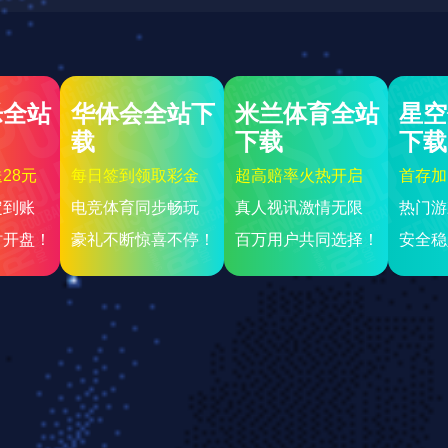
上、安全高效
”的理念，持续优化产品架构与内容体验，致力