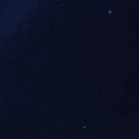
我们的品牌
作为综合性的新澳彩平台，我
一个安全、稳定、可信赖的体
在推动行业标准提升的同时，新
边界，以高效响应用户需求为
用户至上：
倾听用户声音
科技驱动：
以智能系统支
责任引领：
坚守合规运营