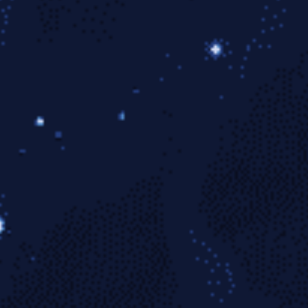
安全流程层
访问身份控制
采用IP定位、设备识
通信加密协议
全站部署TLS协议，保
过程的完整性与保密性
行为审计机制
记录关键行为轨迹，搭