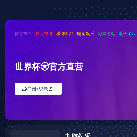
立即注册
新澳彩
官网 · 权威
新澳彩 OFFICIAL WEBSITE
自2022年创立以来，
新澳彩
致力于为用户提供包括
在内的热门赛事直播与数据服务，广受用户信赖
立即下载新澳彩APP