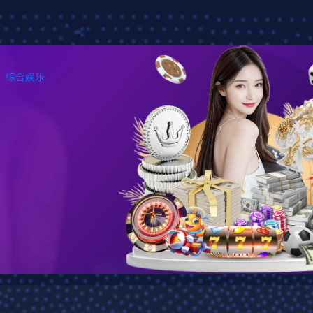
下载App
公司简介
体育
体育数据平台
NBA、英超、欧洲杯、LPL
。