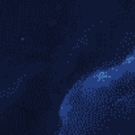
实时异常拦截
系统对异常请求进行即
扰。
版本更新记录
点击查看每次更新的重点改动，新澳彩将持续优化用户体验。
移。